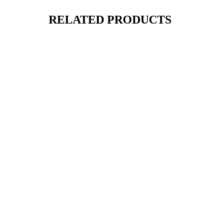
RELATED PRODUCTS
EK 1125
Venčanice
|
Eddy K
дин.
1.00
Select options