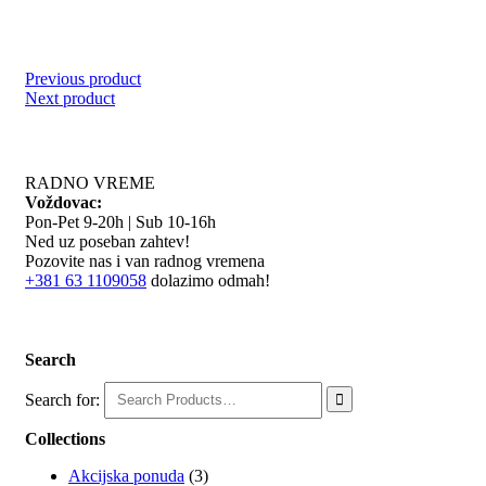
Previous product
Next product
RADNO VREME
Voždovac:
Pon-Pet 9-20h | Sub 10-16h
Ned uz poseban zahtev!
Pozovite nas i van radnog vremena
+381 63 1109058
dolazimo odmah!
RADNO VREME
Search
Search for:

Collections
Akcijska ponuda
(3)