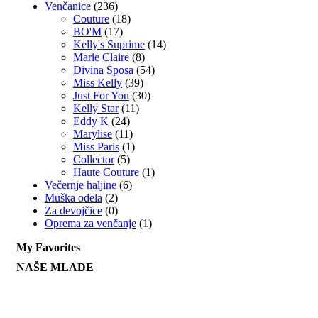
Venčanice
(236)
Couture
(18)
BO'M
(17)
Kelly's Suprime
(14)
Marie Claire
(8)
Divina Sposa
(54)
Miss Kelly
(39)
Just For You
(30)
Kelly Star
(11)
Eddy K
(24)
Marylise
(11)
Miss Paris
(1)
Collector
(5)
Haute Couture
(1)
Večernje haljine
(6)
Muška odela
(2)
Za devojčice
(0)
Oprema za venčanje
(1)
My Favorites
NAŠE MLADE