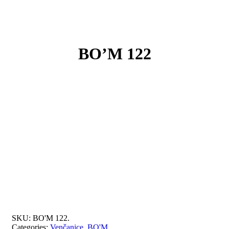
BO’M 122
SKU:
BO'M 122
.
Categories:
Venčanice
,
BO'M
.