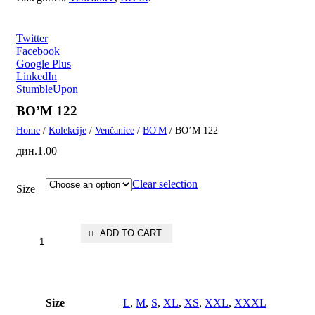
Twitter
Facebook
Google Plus
LinkedIn
StumbleUpon
BO’M 122
Home
/
Kolekcije
/
Venčanice
/
BO'M
/ BO’M 122
дин.
1.00
Clear selection
Size
ADD TO CART
Size
L
,
M
,
S
,
XL
,
XS
,
XXL
,
XXXL