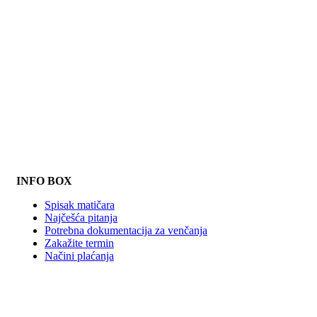
POGLEDAJTE NAŠE MLADE
INFO BOX
Spisak matičara
Najčešća pitanja
Potrebna dokumentacija za venčanja
Zakažite termin
Načini plaćanja