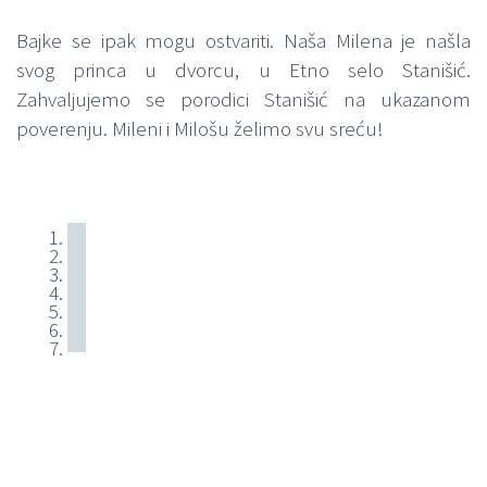
Bajke se ipak mogu ostvariti. Naša Milena je našla
svog princa u dvorcu, u Etno selo Stanišić.
Zahvaljujemo se porodici Stanišić na ukazanom
poverenju. Mileni i Milošu želimo svu sreću!