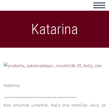
Katarina
Katarina
*******************************************
Kao vrhunski umetnik, Kaća ima istančan ukus za