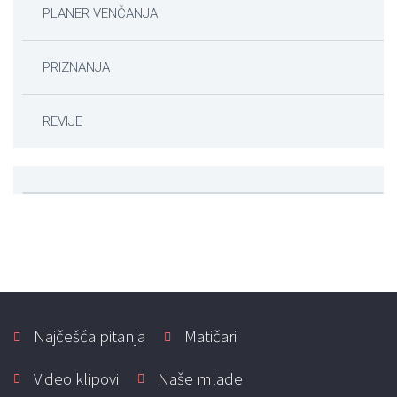
PLANER VENČANJA
PRIZNANJA
REVIJE
Najčešća pitanja
Matičari
Video klipovi
Naše mlade