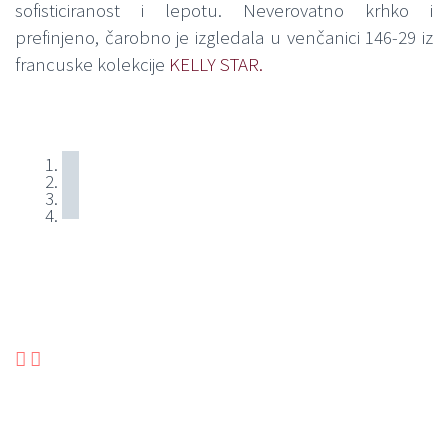
sofisticiranost i lepotu. Neverovatno krhko i
prefinjeno, čarobno je izgledala u venčanici 146-29 iz
francuske kolekcije
KELLY STAR.