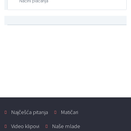
Načini plaćanja
Najčešća pitanja
Matičari
Video klipovi
Naše mlade