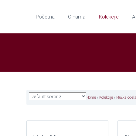
Početna
O nama
Kolekcije
A
Home
/
Kolekcije
/
Muška odel