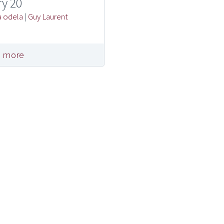
ry 20
 odela
|
Guy Laurent
 more