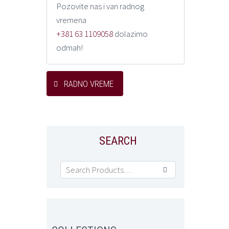
Pozovite nas i van radnog
vremena
+381 63 1109058
dolazimo
odmah!
RADNO VREME
SEARCH
