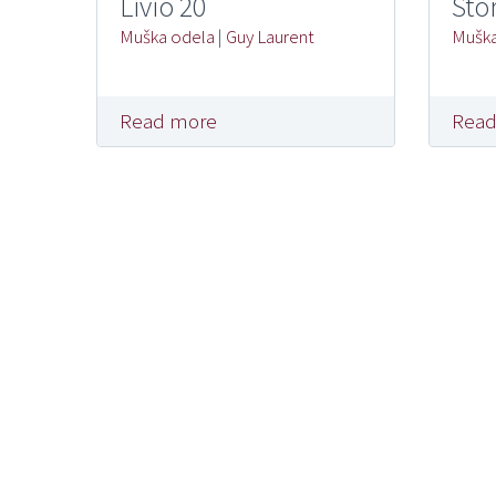
Livio 20
Sto
Muška odela
|
Guy Laurent
Muška
Read more
Read