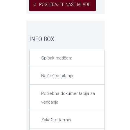
POGLEDAJTE NAŠE MLADE
INFO BOX
Spisak matičara
Najčešća pitanja
Potrebna dokumentacija za
venčanja
Zakažite termin