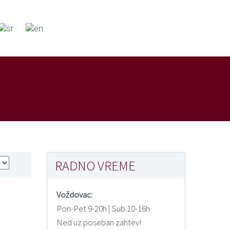
RADNO VREME
Voždovac:
Pon-Pet 9-20h | Sub 10-16h
Ned uz poseban zahtev!