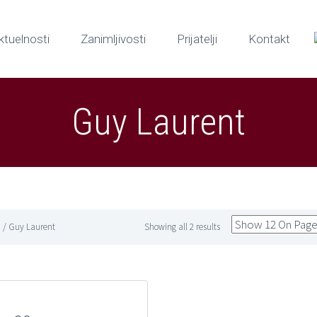
ktuelnosti
Zanimljivosti
Prijatelji
Kontakt
Guy Laurent
a
/ Guy Laurent
Showing all 2 results