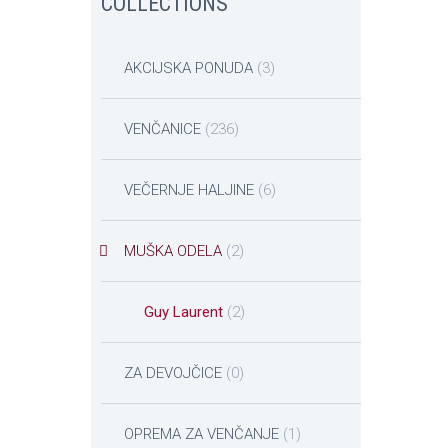
COLLECTIONS
AKCIJSKA PONUDA
(3)
VENČANICE
(236)
VEČERNJE HALJINE
(6)
MUŠKA ODELA
(2)
Guy Laurent
(2)
ZA DEVOJČICE
(0)
OPREMA ZA VENČANJE
(1)