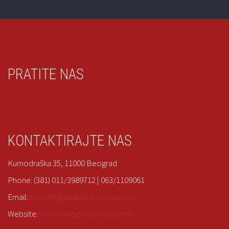
EK 1155
Venčanice
|
Eddy K
Select options
PRATITE NAS
EK 1125
Venčanice
|
Eddy K
KONTAKTIRAJTE NAS
Kumodraška 35, 11000 Beograd
Select options
Phone: (381) 011/3989712 | 063/1109061
Email:
kontakt@anabellavencanice.rs
Website:
www.anabellavencanice.rs