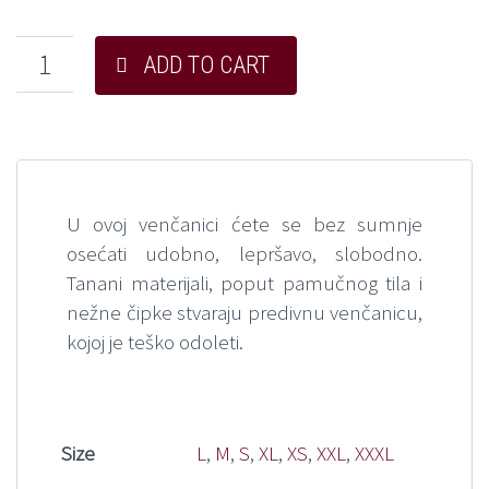
ADD TO CART
U ovoj venčanici ćete se bez sumnje
osećati udobno, lepršavo, slobodno.
Tanani materijali, poput pamučnog tila i
nežne čipke stvaraju predivnu venčanicu,
kojoj je teško odoleti.
Size
L
,
M
,
S
,
XL
,
XS
,
XXL
,
XXXL