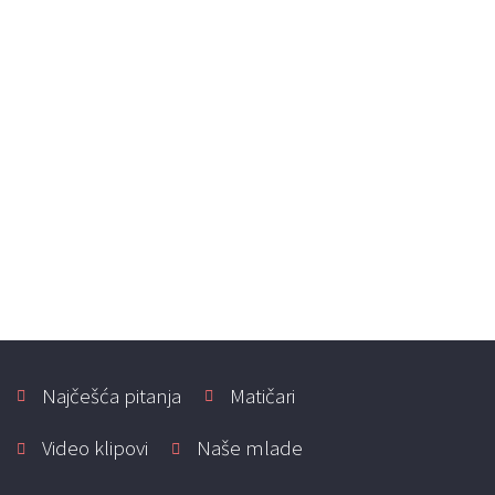
CLAUDIA
Venčanice
|
Eddy K
Select options
Najčešća pitanja
Matičari
Video klipovi
Naše mlade