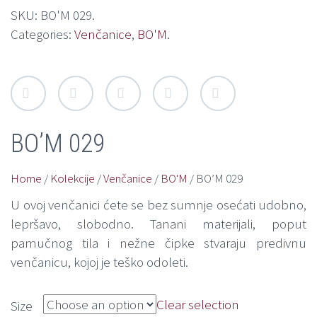
SKU:
BO'M 029
.
Categories:
Venčanice
,
BO'M
.
BO’M 029
Home
/
Kolekcije
/
Venčanice
/
BO'M
/ BO’M 029
U ovoj venčanici ćete se bez sumnje osećati udobno,
lepršavo, slobodno. Tanani materijali, poput
pamučnog tila i nežne čipke stvaraju predivnu
venčanicu, kojoj je teško odoleti.
Clear selection
Size